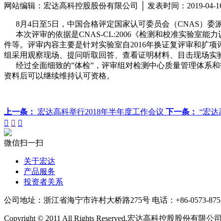
网站编辑：宏达高科控股股份有限公司 │ 发表时间：2019-04-
8月4日至5日，中国合格评定国家认可委员会（CNAS）委
本次评审的依据是CNAS-CL:2006《检测和校准实验室能
件等。评审内容主要是针对实验室自2016年换证复评审和扩
组采用观察现场、提问听取回答、查看证明材料、目击现场实验
经过全面细致的”体检”，评审组对检测中心质量管理体系和
资料后可以继续维持认可资格。
上一条：
宏达高科举行2018年半年度工作会议
下一条：
“宏达



微信扫一扫
关于宏达
产品服务
投资者关系
公司地址：浙江省海宁市许村大桥路275号
电话：+86-0573-875
Copyright © 2011 All Rights Reserved.宏达高科控股股份有