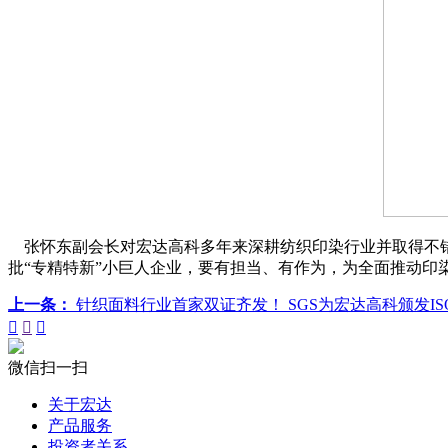
张怀东副会长对宏达高科多年来深耕纺织印染行业并取得不错
批“专精特新”小巨人企业，要有担当、有作为，为全面推动印
上一条：
针织面料行业首家双证齐发！ SGS为宏达高科颁发ISO14



微信扫一扫
关于宏达
产品服务
投资者关系