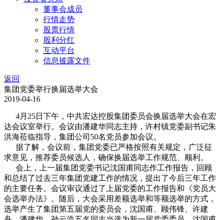
董事会成员
行情走势
股票行情
股利分红
互动平台
信息披露文件
返回
集团党委举行换届选举大会
2019-04-16
4月25日下午，中共宏达控股集团委员会换届选举大会在宏
达会议室举行。会议由潘建华同志主持，许村镇党委副书记朱
洪海莅临指导，集团公司50名党员参加会议。
据了解，会议前，集团党委已严格按照有关规定，广泛征
求意见，推荐委员候选人，确保换届选举工作规范、顺利。
会上，上一届集团党委书记沈国甫同志作工作报告，回顾
和总结了过去三年集团党建工作的情况，提出了今后三年工作
的主要任务。会议审议通过了上届党委的工作报告和《党员大
会选举办法》。随后，大会采用差额选举和等额选举的方式，
选举产生了集团第五届党的委员会，沈国甫、顾伟锋、许建
舟、潘建华、孙云浩五名同志当选为新一届党委委员，沈国甫