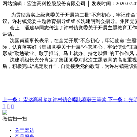
网站编辑：宏达高科控股股份有限公司 │ 发表时间：2020-07-
为贯彻落实上级党委关于开展第二批“不忘初心，牢记使命”主题
议。许村镇党委主题教育指导组组长沈建明到会指导。集团党
会上，潘建华同志传达了许村镇党委关于开展主题教育工作部
讲话。
沈国甫董事长表示，在全党开展“不忘初心，牢记使命”主题
际，认真落实好《集团党委关于开展“不忘初心，牢记使命”
形成“勤勉敬业、敢于担当、马上就办、持之以恒”的工作作风
沈建明组长充分肯定了集团党委对此次主题教育的高度重视和
盾，积极完成“规定动作”，自觉接受党的教育，为许村镇建设
上一条：
宏达高科参加许村镇合唱比赛获三等奖
下一条：
光



微信扫一扫
关于宏达
产品服务