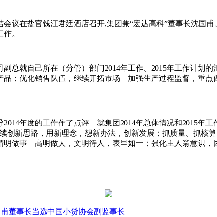
总结会议在盐官钱江君廷酒店召开,集团兼“宏达高科”董事长沈国
工作。
总就自己所在（分管）部门2014年工作、2015年工作计划的汇
势产品；优化销售队伍，继续开拓市场；加强生产过程监督，重
014年度的工作作了点评，就集团2014年总体情况和2015
继续创新思路，用新理念，想新办法，创新发展；抓质量、抓核
明做事，高明做人，文明待人，表里如一；强化主人翁意识，团
甫董事长当选中国小贷协会副监事长