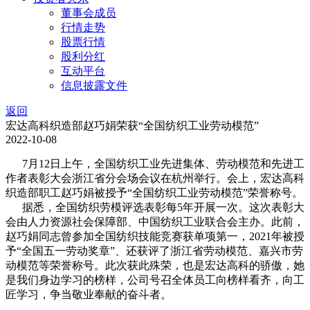
董事会成员
行情走势
股票行情
股利分红
互动平台
信息披露文件
返回
宏达高科织造部赵巧娟荣获“全国纺织工业劳动模范”
2022-10-08
7月12日上午，全国纺织工业先进集体、劳动模范和先进工
作者表彰大会浙江省分会场会议在杭州举行。会上，宏达高科
织造部职工赵巧娟被授予“全国纺织工业劳动模范”荣誉称号。
据悉，全国纺织劳模评选表彰每5年开展一次。这次表彰大
会由人力资源社会保障部、中国纺织工业联合会主办。此前，
赵巧娟同志曾参加全国纺织技能竞赛获单项第一，2021年被授
予“全国五一劳动奖章”、还获评了浙江省劳动模范、嘉兴市劳
动模范等荣誉称号。此次获此殊荣，也是宏达高科的骄傲，她
是我们身边学习的榜样，公司号召全体员工向榜样看齐，向工
匠学习，争当敬业奉献的奋斗者。