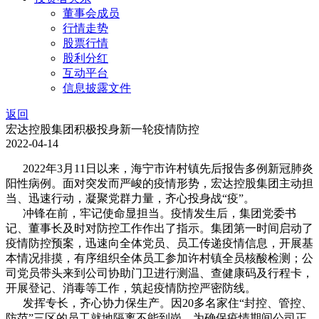
董事会成员
行情走势
股票行情
股利分红
互动平台
信息披露文件
返回
宏达控股集团积极投身新一轮疫情防控
2022-04-14
2022年3月11日以来，海宁市许村镇先后报告多例新冠肺炎
阳性病例。面对突发而严峻的疫情形势，宏达控股集团主动担
当、迅速行动，凝聚党群力量，齐心投身战“疫”。
冲锋在前，牢记使命显担当。疫情发生后，集团党委书
记、董事长及时对防控工作作出了指示。集团第一时间启动了
疫情防控预案，迅速向全体党员、员工传递疫情信息，开展基
本情况排摸，有序组织全体员工参加许村镇全员核酸检测；公
司党员带头来到公司协助门卫进行测温、查健康码及行程卡，
开展登记、消毒等工作，筑起疫情防控严密防线。
发挥专长，齐心协力保生产。因20多名家住“封控、管控、
防范”三区的员工就地隔离不能到岗，为确保疫情期间公司正