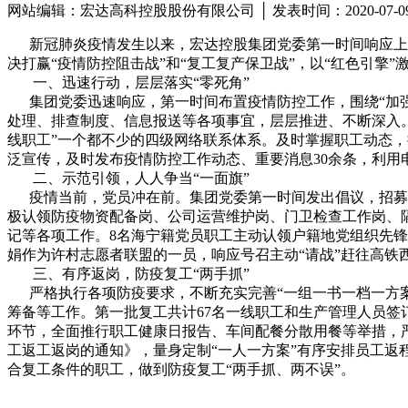
网站编辑：宏达高科控股股份有限公司 │ 发表时间：2020-07-
新冠肺炎疫情发生以来，宏达控股集团党委第一时间响应上级
决打赢“疫情防控阻击战”和“复工复产保卫战”，以“红色引擎”
一、迅速行动，层层落实“零死角”
集团党委迅速响应，第一时间布置疫情防控工作，围绕“加强
处理、排查制度、信息报送等各项事宜，层层推进、不断深入。深
线职工”一个都不少的四级网络联系体系。及时掌握职工动态，
泛宣传，及时发布疫情防控工作动态、重要消息30余条，利
二、示范引领，人人争当“一面旗”
疫情当前，党员冲在前。集团党委第一时间发出倡议，招募30
极认领防疫物资配备岗、公司运营维护岗、门卫检查工作岗、
记等各项工作。8名海宁籍党员职工主动认领户籍地党组织先锋
娟作为许村志愿者联盟的一员，响应号召主动“请战”赶往高铁
三、有序返岗，防疫复工“两手抓”
严格执行各项防疫要求，不断充实完善“一组一书一档一方案”
筹备等工作。第一批复工共计67名一线职工和生产管理人员签
环节，全面推行职工健康日报告、车间配餐分散用餐等举措，严
工返工返岗的通知》，量身定制“一人一方案”有序安排员工返
合复工条件的职工，做到防疫复工“两手抓、两不误”。