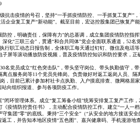
09
抗击疫情的号召，坚持“一手抓疫情防控、一手抓复工复产”，
激活企业复工复产“新动能”。截至目前，宏达控股集团已恢复产能
防控，明确责任，保障有力”的总基调，成立集团疫情防控指挥部
化“三联三会”，贯通“和合共同体”党企全面联系通道，52名党
执行职工动态日报告制，全体职工每天通过钉钉、微信及电话等
用电子屏等滚动播放防疫视频，普及疫情防控知识和防控要求，正
名党员成立“红色突击队”，带头坚守岗位、带头执勤值守，带头深
隔离点服务岗等11个党员先锋岗。负责做好对返工返岗人员、隔
岗，目前已累计参加村社卡点执勤、入户摸底排查、微网格居家
西站向组织报道、参与各项防疫工作。
闭环管理体系。成立“复工筹备小组”统筹安排复工复产工作，
订《疫情防控责任书》，主动配合疫情防控工作。建立“一人一
守集团“零”的底线。秉持“三个安全”（“从安全的地方接送安
程返工，并告知本地区疫情“五色图”、嘉兴健康码、手机漫游地