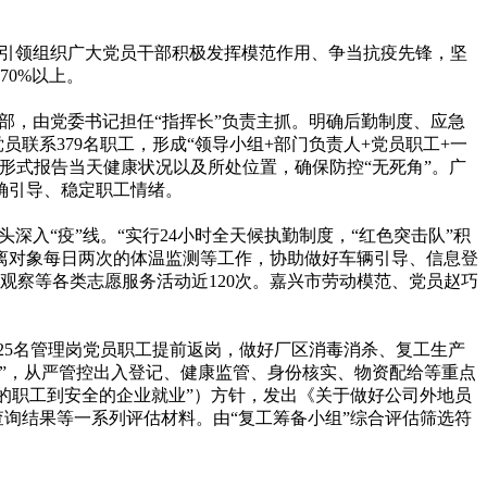
引领组织广大党员干部积极发挥模范作用、争当抗疫先锋，坚
70%以上。
，由党委书记担任“指挥长”负责主抓。明确后勤制度、应急
员联系379名职工，形成“领导小组+部门负责人+党员职工+一
形式报告当天健康状况以及所处位置，确保防控“无死角”。广
确引导、稳定职工情绪。
入“疫”线。“实行24小时全天候执勤制度，“红色突击队”积
离对象每日两次的体温监测等工作，协助做好车辆引导、信息登
观察等各类志愿服务活动近120次。嘉兴市劳动模范、党员赵巧
25名管理岗党员职工提前返岗，做好厂区消毒消杀、复工生产
档”，从严管控出入登记、健康监管、身份核实、物资配给等重点
全的职工到安全的企业就业”）方针，发出《关于做好公司外地员
查询结果等一系列评估材料。由“复工筹备小组”综合评估筛选符