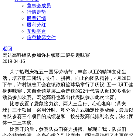
董事会成员
行情走势
股票行情
股利分红
互动平台
信息披露文件
返回
宏达高科组队参加许村镇职工健身趣味赛
2019-04-16
为了热烈庆祝五一国际劳动节，丰富职工的精神文化生
活，培养职工团结，协作、拼搏、向上的团队精神，4月28日
下午，许村镇总工会在镇政府篮球场举行了庆祝“五一”职工健
身趣味赛，来自全镇基层工会选送的22个代表队近130多名运
动员参加次赛。宏达高科也派出代表队参加此次比赛。
比赛设置了袋鼠接力跳、两人三足行、心心相印（背夹
球）三个项目，采用计时、积分的方式确定比赛成绩，最后以
各队参赛三个项目的成绩总和，按分数高低排列名次，决出团
体一二三等奖。
比赛开始后，参赛队员们奋力拼搏、展现自我，队员们一
个个精神饱满，全身心投入到比赛中，哪怕是跌倒了也再爬起