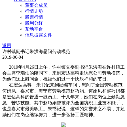
董事会成员
行情走势
股票行情
股利分红
互动平台
信息披露文件
返回
许村镇副书记朱洪海慰问劳动模范
2019-06-04
2019年4月26日上午，许村镇党委副书记朱洪海在许村镇工
会主席李瑞仙的陪同下，来到宏达高科走访慰公司劳动模范，
为他们送上慰问金，祝福他们过一个快乐祥和的节日。
在宏达高科，朱书记来到经编车间，慰问了全国劳动模范
何娟凤、嘉兴市、海宁市劳动模范赵巧娟。何娟凤和赵巧娟都
是宏达高科的普通一线员工。十几年来，她们在岗位上勤勤恳
恳、苦练技能。其中赵巧娟曾被评为全国纺织工业技术能手，
也是嘉兴市最美职工。朱书记说，这样的荣誉来之不易，并勉
励她们在岗位继续努力，进一步弘扬工匠精神。