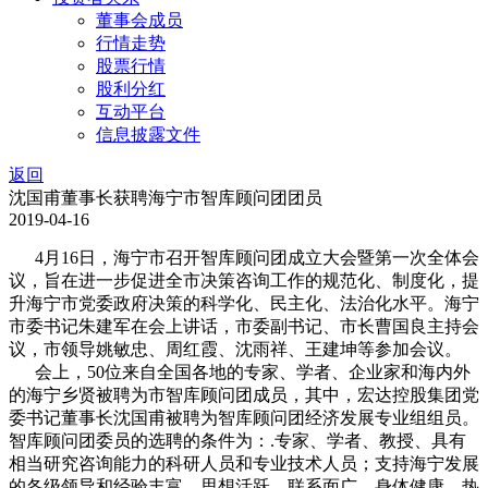
董事会成员
行情走势
股票行情
股利分红
互动平台
信息披露文件
返回
沈国甫董事长获聘海宁市智库顾问团团员
2019-04-16
4月16日，海宁市召开智库顾问团成立大会暨第一次全体会
议，旨在进一步促进全市决策咨询工作的规范化、制度化，提
升海宁市党委政府决策的科学化、民主化、法治化水平。海宁
市委书记朱建军在会上讲话，市委副书记、市长曹国良主持会
议，市领导姚敏忠、周红霞、沈雨祥、王建坤等参加会议。
会上，50位来自全国各地的专家、学者、企业家和海内外
的海宁乡贤被聘为市智库顾问团成员，其中，宏达控股集团党
委书记董事长沈国甫被聘为智库顾问团经济发展专业组组员。
智库顾问团委员的选聘的条件为：.专家、学者、教授、具有
相当研究咨询能力的科研人员和专业技术人员；支持海宁发展
的各级领导和经验丰富、思想活跃、联系面广、身体健康、热