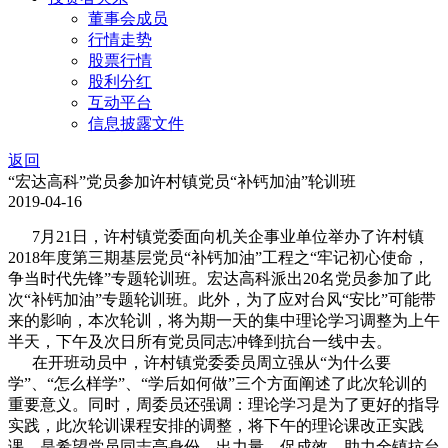
董事会成员
行情走势
股票行情
股利分红
互动平台
信息披露文件
返回
“宏达高科”党员参加许村镇党员“补钙加油”轮训班
2019-04-16
7月21日，许村镇党委面向机关企事业单位举办了许村镇
2018年度第三期基层党员“补钙加油”工程之“牢记初心使命，
争当时代先锋”专题轮训班。宏达高科派出20名党员参加了此
次“补钙加油”专题轮训班。此外，为了应对台风“安比”可能带
来的影响，本次轮训，将为期一天的集中理论学习调整为上午
半天，下午及次日所有党员同志冲锋到抗台一线中去。
在开班动员中，许村镇党委委员周立强从“为什么要
学”、“怎么样学”、“学后如何做”三个方面阐述了此次轮训的
重要意义。同时，周委员还强调：理论学习是为了更好的指导
实践，此次轮训课程安排的调整，将下午的理论课改正实践
课，是希望党员同志亮身份、出力量、促成效，助力全镇抗台