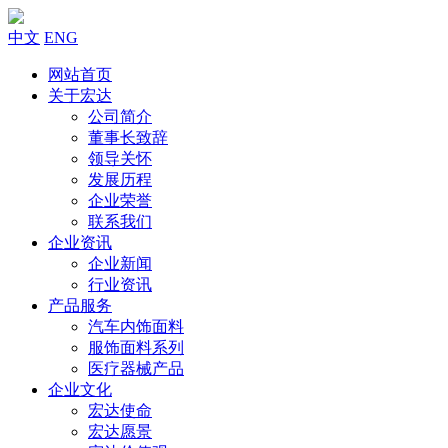
中文
ENG
网站首页
关于宏达
公司简介
董事长致辞
领导关怀
发展历程
企业荣誉
联系我们
企业资讯
企业新闻
行业资讯
产品服务
汽车内饰面料
服饰面料系列
医疗器械产品
企业文化
宏达使命
宏达愿景