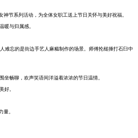
女神节系列活动，为全体女职工送上节日关怀与美好祝福。
温暖与归属感。
令人难忘的是街边手艺人麻糍制作的场景。师傅抡槌捶打石臼中
围坐畅聊，欢声笑语间洋溢着浓浓的节日温情。
份美好。
力量。