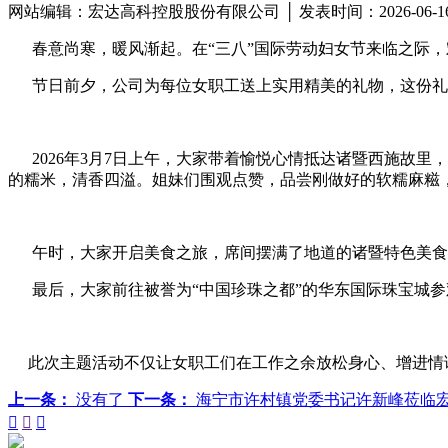
网站编辑：宏达高科控股股份有限公司 │ 发表时间：2026-06-
春意尚寒，暖风渐起。在“三八”国际劳动妇女节来临之际，
节日前夕，公司为每位女职工送上实用精美的礼物，这份礼物
2026年3月7日上午，大家带着愉悦心情抵达诸暨西施故里
的糯米，清香四溢。姐妹们围观点赞，品尝刚做好的软糯麻糍
午时，大家开启美食之旅，席间摆满了地道的诸暨特色美食，
最后，大家前往被誉为“中国珍珠之都”的华东国际珠宝城参
此次主题活动不仅让女职工们在工作之余放松身心、增进情
上一条：
没有了
下一条：
海宁市许村镇党委书记许新峰莅临


