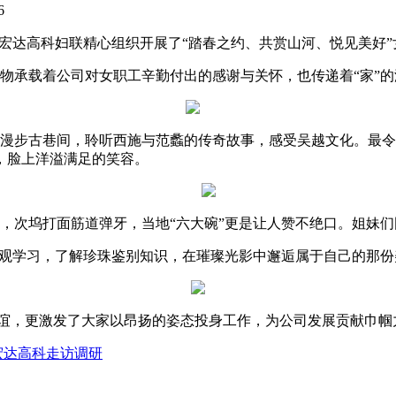
16
宏达高科妇联精心组织开展了“踏春之约、共赏山河、悦见美好”
承载着公司对女职工辛勤付出的感谢与关怀，也传递着“家”的
，漫步古巷间，聆听西施与范蠡的传奇故事，感受吴越文化。最
，脸上洋溢满足的笑容。
次坞打面筋道弹牙，当地“六大碗”更是让人赞不绝口。姐妹们
观学习，了解珍珠鉴别知识，在璀璨光影中邂逅属于自己的那
谊，更激发了大家以昂扬的姿态投身工作，为公司发展贡献巾帼
宏达高科走访调研