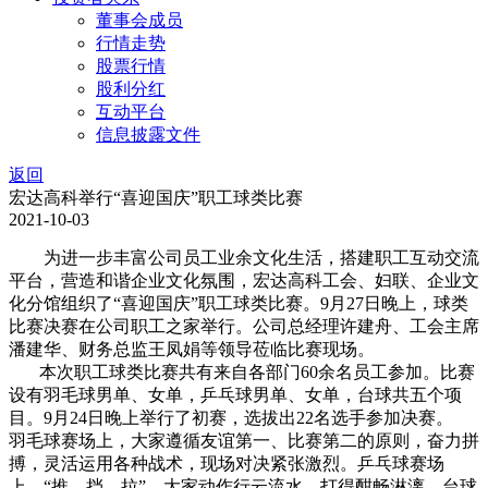
董事会成员
行情走势
股票行情
股利分红
互动平台
信息披露文件
返回
宏达高科举行“喜迎国庆”职工球类比赛
2021-10-03
为进一步丰富公司员工业余文化生活，搭建职工互动交流
平台，营造和谐企业文化氛围，宏达高科工会、妇联、企业文
化分馆组织了“喜迎国庆”职工球类比赛。9月27日晚上，球类
比赛决赛在公司职工之家举行。公司总经理许建舟、工会主席
潘建华、财务总监王凤娟等领导莅临比赛现场。
本次职工球类比赛共有来自各部门60余名员工参加。比赛
设有羽毛球男单、女单，乒乓球男单、女单，台球共五个项
目。9月24日晚上举行了初赛，选拔出22名选手参加决赛。
羽毛球赛场上，大家遵循友谊第一、比赛第二的原则，奋力拼
搏，灵活运用各种战术，现场对决紧张激烈。乒乓球赛场
上，“推、挡、拉”，大家动作行云流水，打得酣畅淋漓。台球