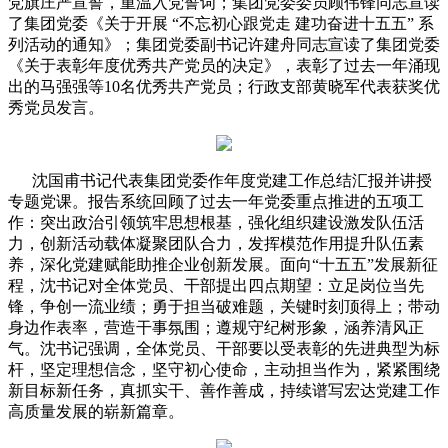
党旗庄严宣誓，重温入党誓词；集团党委委员顾伟锋同志宣读
了集团党委《关于开展 “不忘初心跟党走 建功奋进十五五” 系
列活动的通知》；集团党委副书记许建舟同志宣读了集团党委
《关于表彰年度优秀共产党员的决定》，表彰了过去一年涌现
出的马强强等10名优秀共产党员；行政支部黄晓军代表获奖优
秀党员发言。
沈国甫书记代表集团党委作年度党建工作总结汇报并讲授
专题党课。报告系统回顾了过去一年党委重点推进的五项工
作：突出政治引领筑牢思想根基，强化组织建设激发队伍活
力，创新活动载体凝聚团队合力，发挥模范作用提升队伍素
养，深化党建赋能助推企业创新发展。面向“十五五”发展新征
程，沈书记对全体党员、干部提出四点期望：立足岗位当先
锋，争创一流业绩；勇于担当破难题，关键时刻顶得上；带动
身边作表率，营造干事氛围；遵规守纪树形象，涵养清风正
气。沈书记强调，全体党员、干部要以受表彰的先进典型为标
杆，坚定理想信念，坚守初心使命，主动担当作为，紧紧围绕
新目标新任务，真抓实干、善作善成，持续谱写宏达党建工作
高质量发展的崭新篇章。