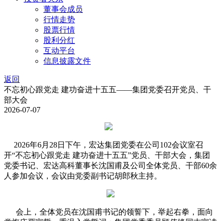
董事会成员
行情走势
股票行情
股利分红
互动平台
信息披露文件
返回
不忘初心跟党走 建功奋进十五五——集团党委召开党员、干
部大会
2026-07-07
2026年6月28日下午，宏达集团党委在公司102会议室召
开“不忘初心跟党走 建功奋进十五五”党员、干部大会，集团
党委书记、宏达高科董事长沈国甫及公司全体党员、干部60余
人参加会议，会议由党委副书记胡郎秋主持。
会上，全体党员在沈国甫书记的领誓下，举起右拳，面向