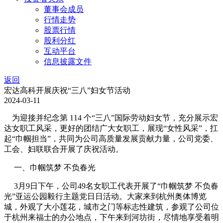
董事会成员
行情走势
股票行情
股利分红
互动平台
信息披露文件
返回
宏达高科开展庆祝“三八”妇女节活动
2024-03-11
为迎接并纪念第 114 个“三八”国际劳动妇女节，充分展示宏
达女职工风采，更好的团结广大女职工，展现“女性风采”，扛
起“巾帼担当”，共同为公司高质量发展贡献力量，公司党委、
工会、妇联联合开展了庆祝活动。
一、巾帼筑梦 不负春光
3月9日下午，公司49名女职工代表开展了“巾帼筑梦 不负春
光”亚运公园毅行主题党日日活动。大家来到杭州奥体博览
城，外观了大小莲花，城市之门等标志性建筑，参观了公司位
于杭州来福士的办公地点，下午来到河坊街，尽情地享受着明