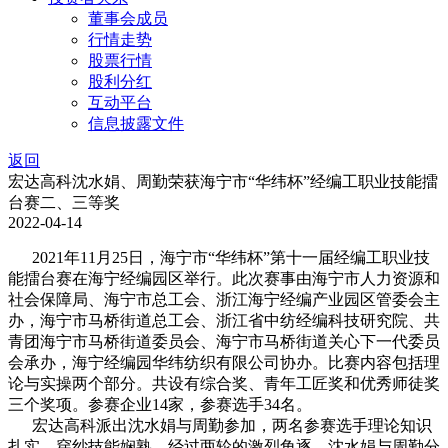
董事会成员
行情走势
股票行情
股利分红
互动平台
信息披露文件
返回
宏达高科沈水娟、周勤荣获海宁市“华纬杯”经编工职业技能擂
台赛二、三等奖
2022-04-14
2021年11月25日，海宁市“华纬杯”第十一届经编工职业技
能擂台赛在海宁经编园区举行。此次赛事由海宁市人力资源和
社会保障局、海宁市总工会、浙江海宁经编产业园区管委会主
办，海宁市马桥街道总工会、浙江省中纺经编科技研究院、共
青团海宁市马桥街道委员会、海宁市马桥街道关心下一代委员
会承办，海宁经编园华纬纺织有限公司协办。比赛内容包括理
论与实操两个部分。共设有综合奖、青年工匠奖和优秀师徒奖
三个奖项。参赛企业14家，参赛选手34名。
宏达高科派出沈水娟与周勤参加，两名参赛选手理论知识
扎实，穿纱技能娴熟。经过两轮的激烈角逐，沈水娟与周勤分