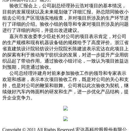
验收汇报会上，公司副总经理孙云浩对项目的基本情况，
目前的发展现状以及未来规划做了详细汇报。孙总陪同验收小
组去公司生产区现场实地核查，并对项目所涉及的生产环节进
行了详细的介绍。验收小组的领导和专家对项目所涉及的问题
进行了详细的询问，并提出改进建议。
嘉兴市发改委李少臣处长对公司的项目表示肯定，对公司
的生产规模和现有机器设备链的规模给予了高度评价。浙江省
省直建筑设计院轻纺设计分院院长陈建波表示宏达在此项目上
的探索有利于推动海宁纺织业的发展，对进一步提升产业用纺
织品起了带动作用。通过验收小组讨论，一致认为项目效益达
到预期，同意通过验收。
公司总经理许建舟对前来参加验收工作的领导和专家表示
欢迎和感谢，表示本次项目验收工作，既是对公司的关心和支
持，也是对公司的鞭策和鼓舞。公司将以此次验收为契机，继
续做好汽车内饰面料的研发和生产，进一步优化产品结构，提
升企业竞争力。
Copyright © 2011 All Rights Reserved.宏达高科控股股份有限公