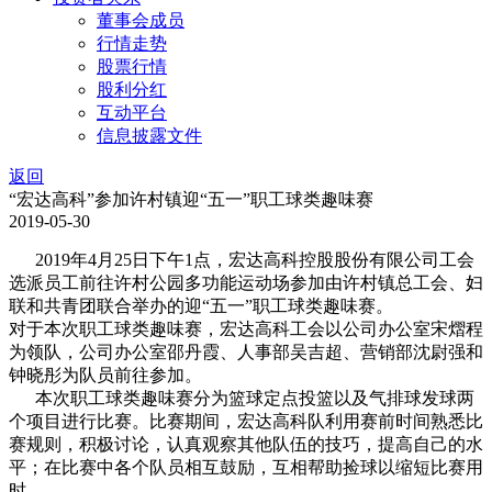
董事会成员
行情走势
股票行情
股利分红
互动平台
信息披露文件
返回
“宏达高科”参加许村镇迎“五一”职工球类趣味赛
2019-05-30
2019年4月25日下午1点，宏达高科控股股份有限公司工会
选派员工前往许村公园多功能运动场参加由许村镇总工会、妇
联和共青团联合举办的迎“五一”职工球类趣味赛。
对于本次职工球类趣味赛，宏达高科工会以公司办公室宋熠程
为领队，公司办公室邵丹霞、人事部吴吉超、营销部沈尉强和
钟晓彤为队员前往参加。
本次职工球类趣味赛分为篮球定点投篮以及气排球发球两
个项目进行比赛。比赛期间，宏达高科队利用赛前时间熟悉比
赛规则，积极讨论，认真观察其他队伍的技巧，提高自己的水
平；在比赛中各个队员相互鼓励，互相帮助捡球以缩短比赛用
时。