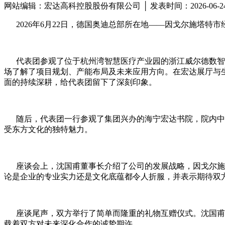
网站编辑：宏达高科控股股份有限公司 │ 发表时间：2026-06-
2026年6月22日，德国奥迪总部所在地——因戈尔施塔特
代表团参观了位于杭州湾智慧医疗产业园的浙江威尔德数智医
场了解了项目规划、产能布局及未来应用方向。在宏达展厅与
面的持续深耕，给代表团留下了深刻印象。
随后，代表团一行参观了集团兴办的海宁宏达书院，院内中式
受东方文化的独特魅力。
座谈会上，沈国甫董事长介绍了公司的发展战略，因戈尔施塔
论是企业的专业实力还是文化底蕴都令人折服，并表示期待双
座谈尾声，双方举行了简单而隆重的礼物互赠仪式。沈国甫董
载着双方对未来深化合作的诚挚期许。